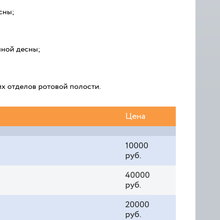
сны;
нной десны;
их отделов ротовой полости.
Цена
10000
руб.
40000
руб.
20000
руб.