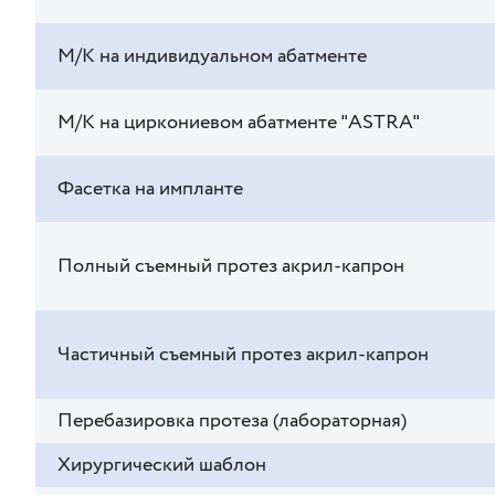
М/К на индивидуальном абатменте
М/К на циркониевом абатменте "ASTRA"
Фасетка на импланте
Полный съемный протез акрил-капрон
Частичный съемный протез акрил-капрон
Перебазировка протеза (лабораторная)
Хирургический шаблон