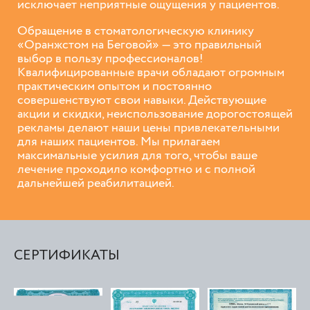
исключает неприятные ощущения у пациентов.
Обращение в стоматологическую клинику
«Оранжстом на Беговой» — это правильный
выбор в пользу профессионалов!
Квалифицированные врачи обладают огромным
практическим опытом и постоянно
совершенствуют свои навыки. Действующие
акции и скидки, неиспользование дорогостоящей
рекламы делают наши цены привлекательными
для наших пациентов. Мы прилагаем
максимальные усилия для того, чтобы ваше
лечение проходило комфортно и с полной
дальнейшей реабилитацией.
СЕРТИФИКАТЫ